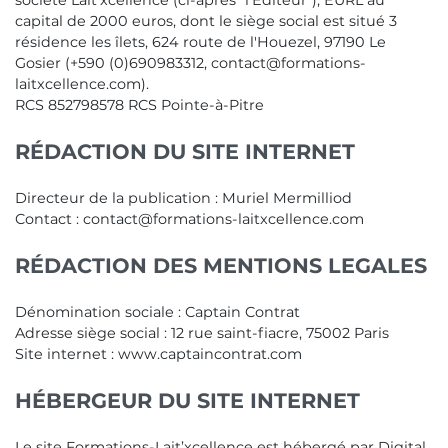
société Lait'xcellence (ci-après "l'Editeur"), EURL au
capital de 2000 euros, dont le siège social est situé 3
résidence les îlets, 624 route de l'Houezel, 97190 Le
Gosier (+590 (0)690983312, contact@formations-
laitxcellence.com).
RCS 852798578 RCS Pointe-à-Pitre
RÉDACTION DU SITE INTERNET
Directeur de la publication : Muriel Mermilliod
Contact : contact@formations-laitxcellence.com
RÉDACTION DES MENTIONS LEGALES
Dénomination sociale : Captain Contrat
Adresse siège social : 12 rue saint-fiacre, 75002 Paris
Site internet : www.captaincontrat.com
HÉBERGEUR DU SITE INTERNET
Le site Formations-Lait’xcellence est hébergé par Digital