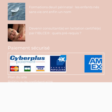
Formations deuil périnatal : les enfants nés
sans vie ont enfin un nom
Devenir consultant(e) en lactation certifié(e)
par l'IBLCE® : quels pré-requis ?
Paiement sécurisé
Plan du site
Politique de confidentialité
Conditions Générales de Vente en Ligne
Mentions légales