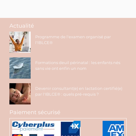
Actualité
Programme de l'examen organisé par
l'IBLCE®
Formations deuil périnatal : les enfants nés
sans vie ont enfin un nom
Devenir consultant(e) en lactation certifié(e)
par l'IBLCE® : quels pré-requis ?
Paiement sécurisé