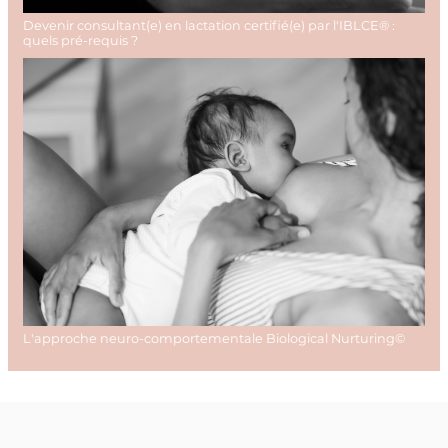
Devenir consultant(e) en lactation certifié(e) par l'IBLCE® :
quels pré-requis ?
L'approche neuro-comportementale Biological Nurturing©