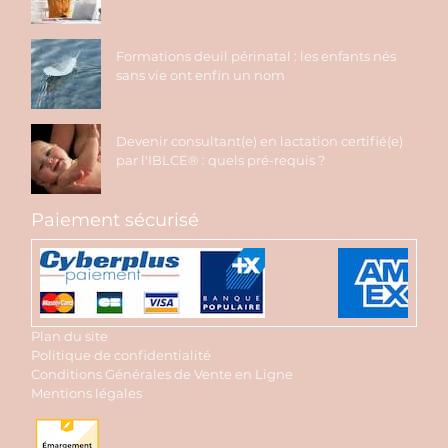
Formations deuil périnatal : les enfants nés
sans vie ont enfin un nom
Devenir consultant(e) en lactation certifié(e)
par l'IBLCE® : quels pré-requis ?
Paiement sécurisé
Plan du site
Politique de confidentialité
Conditions Générales de Vente en Ligne
Mentions légales