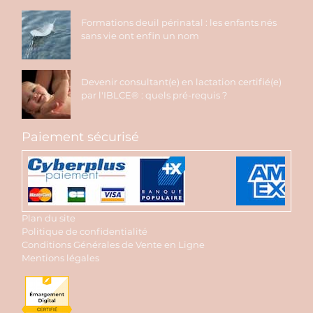
Formations deuil périnatal : les enfants nés
sans vie ont enfin un nom
Devenir consultant(e) en lactation certifié(e)
par l'IBLCE® : quels pré-requis ?
Paiement sécurisé
Plan du site
Politique de confidentialité
Conditions Générales de Vente en Ligne
Mentions légales