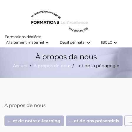
Formations dédiées:
Allaitement maternel
Deuil périnatal
IBCLC
À propos de nous
Accueil
/
À propos de nous
/ ...et de la pédagogie
À propos de nous
... et de notre e-learning
... et de nos présentiels
.